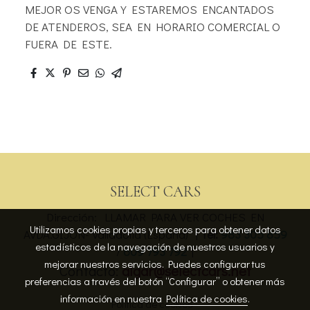
MEJOR OS VENGA Y ESTAREMOS ENCANTADOS
DE ATENDEROS, SEA EN HORARIO COMERCIAL O
FUERA DE ESTE.
SELECT CARS
Dirección: LLAMAR PARA VER COCHES EN
Utilizamos cookies propias y terceros para obtener datos
AVDA.GIJÓN- Valladolid (España) |
Tel:
983 305 859
estadísticos de la navegación de nuestros usuarios y
/
609 793 792
|
mejorar nuestros servicios. Puedes configurar tus
Contacto:
algar@selectcars.net
preferencias a través del botón “Configurar” o obtener más
información en nuestra
Política de cookies
.
Política de cookies