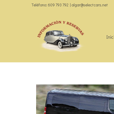
Teléfono: 609 793 792 | algar@selectcars.net
Inic
Catalogo de coches
Citroën Spacetour