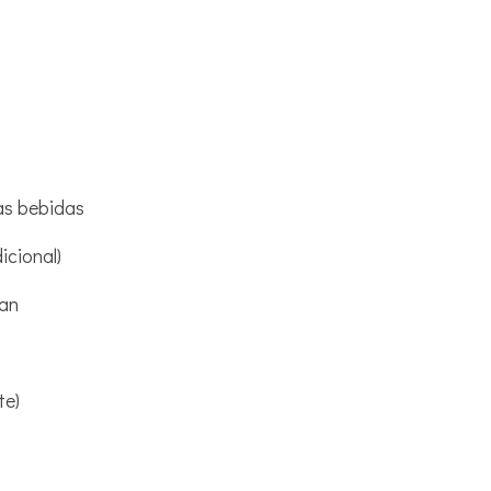
ras bebidas
icional)
van
te)