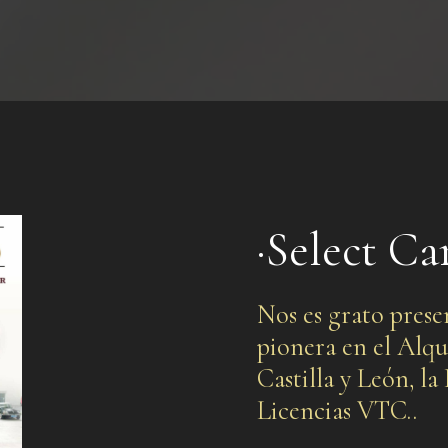
·Select Car
Nos es grato prese
pionera en el Alq
Castilla y León, l
Licencias VTC..