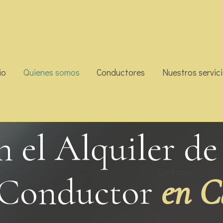
io
Quienes somos
Conductores
Nuestros servic
n el Alquiler d
Contacto
Conductor
en C